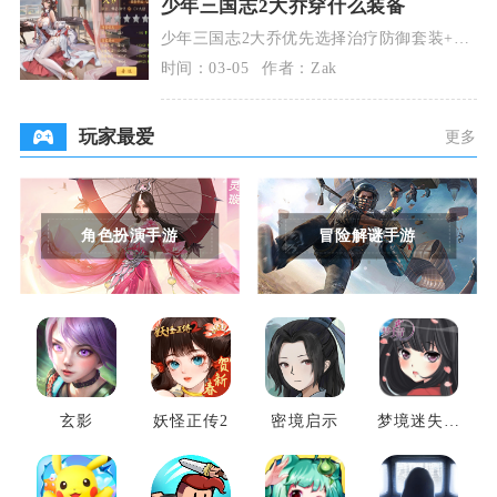
少年三国志2大乔穿什么装备
少年三国志2大乔优先选择治疗防御套装+苍
叶绿绮琴+翡翠玉佩，词条堆生命%、防御、
时间：03-05
作者：Zak
效果抵抗、
玩家最爱
更多
角色扮演手游
冒险解谜手游
玄影
妖怪正传2
密境启示
梦境迷失之
地