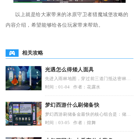
以上就是给大家带来的冰原守卫者猎魔城堡攻略的
内容介绍，希望能够给各位玩家带来帮助。
相关攻略
光遇怎么得矮人面具
先进入雨林地图，穿过前三道门抵达密林遗
迹区域，找到石桥右下方被黑暗植物遮挡的
时间：01-04
作者：花露水
螃蟹洞。洞口常
梦幻西游什么刷储备快
梦幻西游刷储备金最快的核心组合是：储备
金模式日常+师门/师徒+五行之力兑换+庭院
时间：03-05
作者：煌舞
牧场+三端