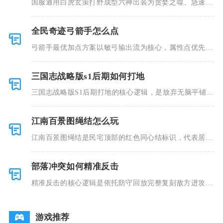
国服通用白虎玄策打野成型六神出装为贪婪之噬、急速战
靴、暗影战
全民奇迹弓箭手怎么点
弓箭手最优加点方案以敏弓输出流为核心，属性点优先满
足穿戴装备
三国志战略版s1后期如何打地
三国志战略版S1后期打地的核心逻辑，是放弃无脑平铺低
级地块，
江南百景图绳结怎么玩
江南百景图绳结是民宅顶部的红色同心结标识，代表居民
关系升温、
部落冲突如何精准反击
精准反击的核心逻辑是依托防守回放完整复刻敌方进攻套
路，反向拆
游戏推荐