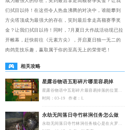
成为最强大的存在，笑到最后拿走高额赛季奖金？让我
们拭目以待！在这些令人热血沸腾的对决中，谁能攀到
方尖塔顶成为最强大的存在，笑到最后拿走高额赛季奖
金？让我们拭目以待！同时，7月夏日大作战活动现已拉
开帷幕，赶快前往《元素方尖》，开启夏日独一无二的
肉鸽竞技乐趣，赢取属于你的至高无上的荣誉吧！
相关攻略
星露谷物语五彩碎片哪里容易掉
星露谷物语中五彩碎片最容易掉落的位置为
沙漠的骷髅洞穴，其次是渔夫宝箱、远古果
时间：03-19
作者：L
实兑换与特殊怪
永劫无间落日寺竹林涧任务怎么做
永劫无间落日寺竹林涧任务核心是在火罗国
落日寺东北侧的狭小区域内完成击杀，精准