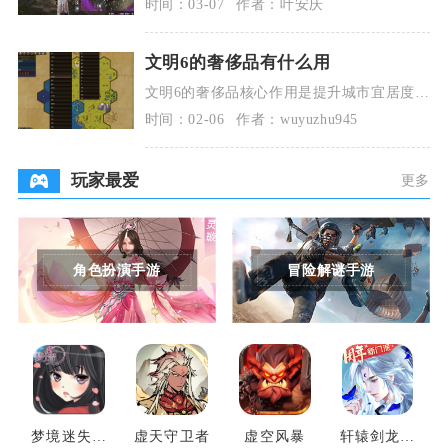
时间：03-07
作者：叶安庆
定位、严控区域
文明6的奢侈品有什么用
文明6的奢侈品核心作用是提升城市宜居度、
支撑贸易外交、激活行业与公司玩法，同时
时间：02-06
作者：wuyuzhu945
为地块提供基
玩家最爱
更多
角色扮演手游
冒险解谜手游
梦境迷失之
虚天守卫者
虚空风暴
轩辕剑龙舞