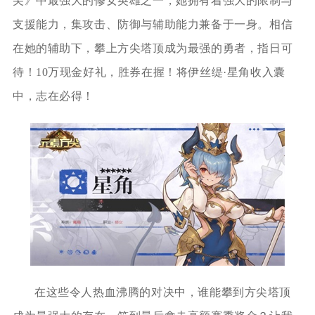
尖》中最强大的修女英雄之一，她拥有着强大的限制与
支援能力，集攻击、防御与辅助能力兼备于一身。相信
在她的辅助下，攀上方尖塔顶成为最强的勇者，指日可
待！10万现金好礼，胜券在握！将伊丝缇·星角收入囊
中，志在必得！
在这些令人热血沸腾的对决中，谁能攀到方尖塔顶