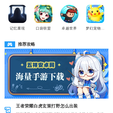
地
云山
记忆重现
口袋联盟
卓越世界
梦幻宠物联
盟
推荐攻略
王者荣耀白虎玄策打野怎么出装