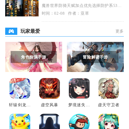
魔兽世界防骑天赋加点优先选择防护系53
点、神圣系5点、惩戒系13点的通用方案，团
时间：02-08
作者：亚草
本与大秘境
玩家最爱
更多
角色扮演手游
冒险解谜手游
轩辕剑龙舞
虚空风暴
梦境迷失之
虚天守卫者
云山
地