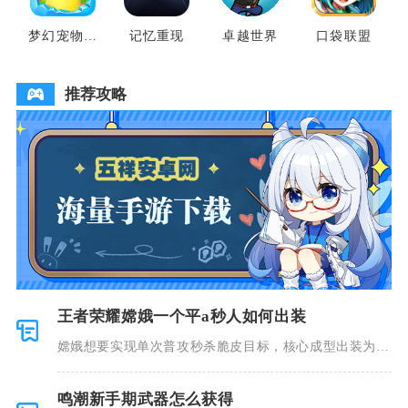
梦幻宠物联
记忆重现
卓越世界
口袋联盟
盟
推荐攻略
王者荣耀嫦娥一个平a秒人如何出装
嫦娥想要实现单次普攻秒杀脆皮目标，核心成型出装为秘
法之靴、金
鸣潮新手期武器怎么获得