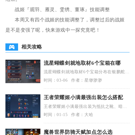
战姬『观羽、雁灵、雯绣、董琢』技能调整
本周又有四个战姬的技能调整了，调整过后的战姬
是不是变强了呢，快来游戏中一探究竟吧！
相关攻略
流星蝴蝶剑就地取材6个宝箱在哪
流星蝴蝶剑就地取材6个宝箱分布在银鹏舵地
图的阴暗角落、楼宇间隙、房顶、二楼楼梯
时间：03-06
作者：星缈渺渺
旁、连通通道
王者荣耀姬小满最强出装怎么搭配
王者荣耀姬小满最强出装为抵抗之靴、暗影
战斧、纯净苍穹、暴烈之甲、破军、碎星
时间：01-15
作者：大哈
锤，搭配10异变
魔兽世界防骑天赋加点怎么选