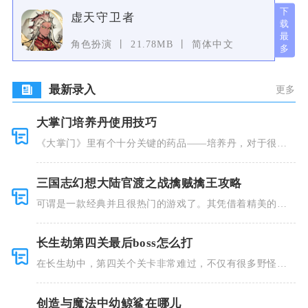
虚天守卫者
角色扮演
21.78MB
简体中文
最新录入
更多
大掌门培养丹使用技巧
《大掌门》里有个十分关键的药品——培养丹，对于很多
人来说这个
三国志幻想大陆官渡之战擒贼擒王攻略
可谓是一款经典并且很热门的游戏了。其凭借着精美的画
风和多种多
长生劫第四关最后boss怎么打
在长生劫中，第四关个关卡非常难过，不仅有很多野怪，
并且里面也
创造与魔法中幼鲸鲨在哪儿