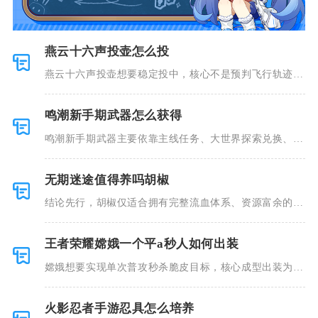
燕云十六声投壶怎么投
燕云十六声投壶想要稳定投中，核心不是预判飞行轨迹，
而是控制光
鸣潮新手期武器怎么获得
鸣潮新手期武器主要依靠主线任务、大世界探索兑换、锻
造台打造、
无期迷途值得养吗胡椒
结论先行，胡椒仅适合拥有完整流血体系、资源富余的玩
家深度培养
王者荣耀嫦娥一个平a秒人如何出装
嫦娥想要实现单次普攻秒杀脆皮目标，核心成型出装为秘
法之靴、金
火影忍者手游忍具怎么培养