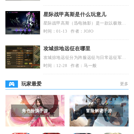
杖、亚兹勒套装，信
星际战甲高斯是什么玩意儿
星际战甲高斯（迅电驰影）是一款以极致速
度和动能输出为核心的战甲，定位高机动、
时间：01-13
作者：JOJO
高爆发、强生存
攻城掠地远征在哪里
攻城掠地远征分为跨服远征与日常远征军两
类入口，跨服远征在世界地图中央襄阳区域
时间：12-28
作者：马一般
开启，日常远征
玩家最爱
更多
角色扮演手游
冒险解谜手游