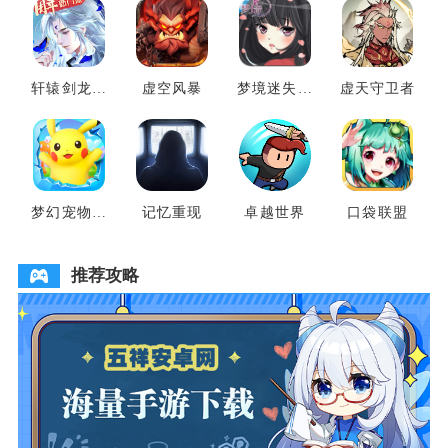
轩辕剑龙舞
虚空风暴
梦境迷失之
虚天守卫者
云山
地
梦幻宠物联
记忆重现
卓越世界
口袋联盟
盟
推荐攻略