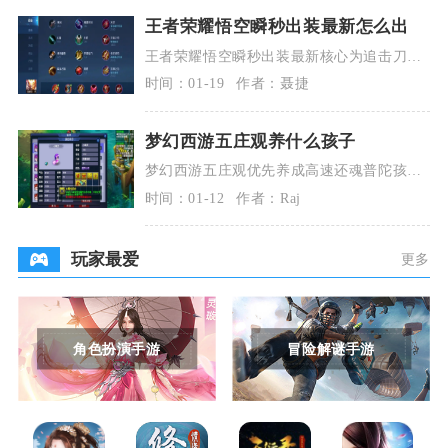
王者荣耀悟空瞬秒出装最新怎么出
王者荣耀悟空瞬秒出装最新核心为追击刀
锋、急速战靴、无尽战刃、宗师之力、碎星
时间：01-19
作者：聂捷
锤、名刀·司命，
梦幻西游五庄观养什么孩子
梦幻西游五庄观优先养成高速还魂普陀孩
子、龟速还魂化生孩子，其次可根据玩法需
时间：01-12
作者：Raj
求搭配力地府孩子
玩家最爱
更多
角色扮演手游
冒险解谜手游