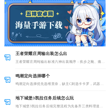
王者荣耀庄周输出装怎么出
王者荣耀庄周纯输出标准六神出装顺序：疾步之靴、痛苦
面具、噬神
鸣潮定向选择哪个
鸣潮定向选择优先选维里奈，缺主C则选卡卡罗，武器定
向首选吟霖
地下城堡3凯拉任务后续怎么玩
地下城堡3凯拉任务后续完整流程为先备齐三类料理道具