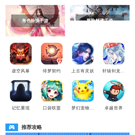
角色扮演手游
冒险解谜手游
虚空风暴
绯梦契约
上古有灵妖
轩辕剑龙舞
云山
记忆重现
口袋联盟
梦幻宠物联
卓越世界
盟
推荐攻略