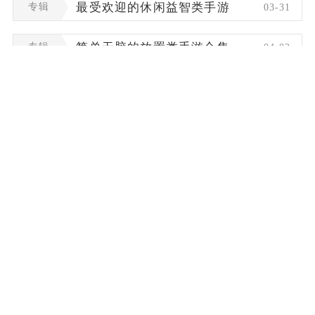
专辑
最受欢迎的休闲益智类手游
03-31
专辑
简单无脑的放置类手游合集
04-02
专辑
最好玩的玄幻题材手游有哪些
04-02
专辑
最好玩的仙侠游戏合集
04-01
专辑
好玩的角色扮演游戏有哪些
03-31
专辑
街机游戏哪个app好用
12-31
关于我们
联系我们
商务洽谈
免责声明
家长监护
帮助中心
网站地图