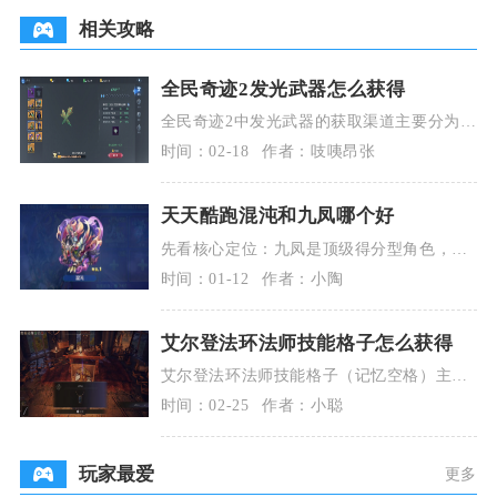
相关攻略
全民奇迹2发光武器怎么获得
全民奇迹2中发光武器的获取渠道主要分为副
本掉落、装备锻造、活动兑换、交易行购入
时间：02-18
作者：吱咦昂张
四大核心途径
天天酷跑混沌和九凤哪个好
先看核心定位：九凤是顶级得分型角色，主
打经典模式爆分与高强度对抗；混沌为生存
时间：01-12
作者：小陶
向坐骑，侧重长
艾尔登法环法师技能格子怎么获得
艾尔登法环法师技能格子（记忆空格）主要
靠收集记忆石永久增加，初始2格，全收集8
时间：02-25
作者：小聪
颗记忆石后可
玩家最爱
更多