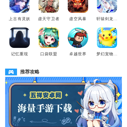
上古有灵妖
虚天守卫者
虚空风暴
轩辕剑龙舞
云山
记忆重现
口袋联盟
卓越世界
梦幻宠物联
盟
推荐攻略