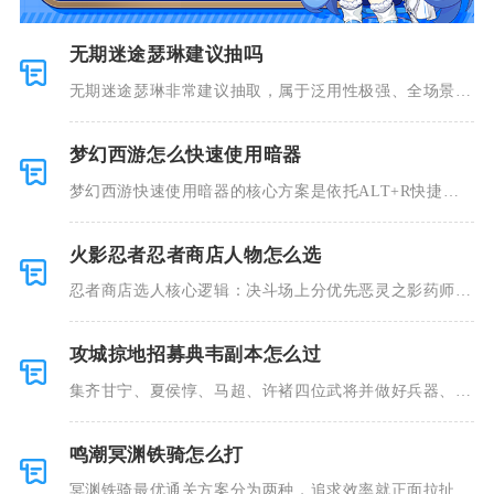
无期迷途瑟琳建议抽吗
无期迷途瑟琳非常建议抽取，属于泛用性极强、全场景适
配的法系主
梦幻西游怎么快速使用暗器
梦幻西游快速使用暗器的核心方案是依托ALT+R快捷键
绑定道具
火影忍者忍者商店人物怎么选
忍者商店选人核心逻辑：决斗场上分优先恶灵之影药师
兜、志村团藏
攻城掠地招募典韦副本怎么过
集齐甘宁、夏侯惇、马超、许褚四位武将并做好兵器、装
备前置养成
鸣潮冥渊铁骑怎么打
冥渊铁骑最优通关方案分为两种，追求效率就正面拉扯输