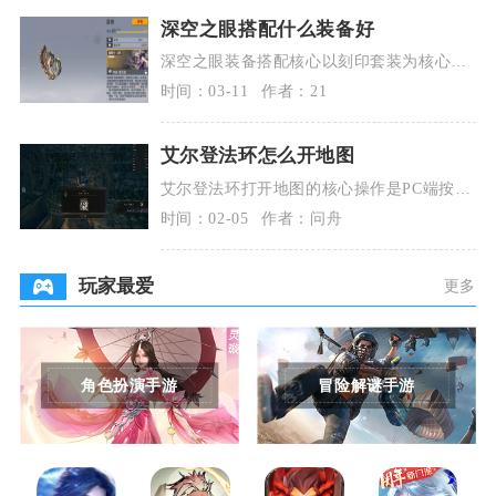
深空之眼搭配什么装备好
深空之眼装备搭配核心以刻印套装为核心、
权钥为关键、赋能跃迁为补强；主C通用毕
时间：03-11
作者：21
业选135属性
艾尔登法环怎么开地图
艾尔登法环打开地图的核心操作是PC端按G
键、PS手柄按触摸板、XBOX手柄按中间菜
时间：02-05
作者：问舟
单栏键，
玩家最爱
更多
角色扮演手游
冒险解谜手游