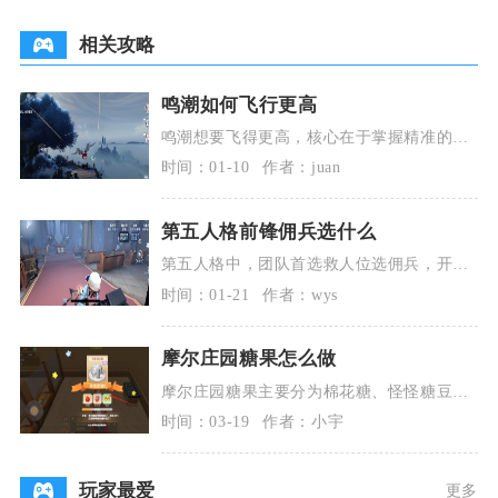
相关攻略
鸣潮如何飞行更高
鸣潮想要飞得更高，核心在于掌握精准的起
飞操作、合理管理飞行耐力、善用俯冲与强
时间：01-10
作者：juan
化飞行的动能转
第五人格前锋佣兵选什么
第五人格中，团队首选救人位选佣兵，开阔
图/多控监管对局选前锋补位；佣兵胜在稳定
时间：01-21
作者：wys
救援与强容错
摩尔庄园糖果怎么做
摩尔庄园糖果主要分为棉花糖、怪怪糖豆、
花香糖豆三类，在餐厅厨房或家园料理台收
时间：03-19
作者：小宇
集对应材料即可
玩家最爱
更多