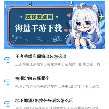
王者荣耀庄周输出装怎么出
王者荣耀庄周纯输出标准六神出装顺序：疾步之靴、痛苦
面具、噬神
鸣潮定向选择哪个
鸣潮定向选择优先选维里奈，缺主C则选卡卡罗，武器定
向首选吟霖
地下城堡3凯拉任务后续怎么玩
地下城堡3凯拉任务后续完整流程为先备齐三类料理道具