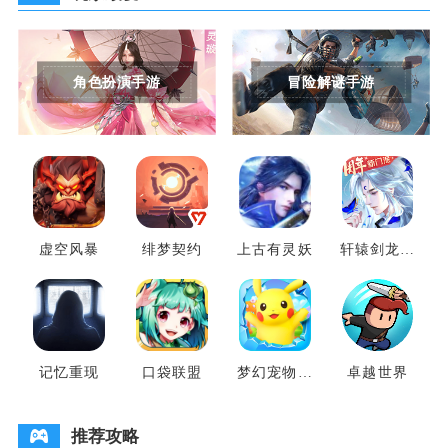
角色扮演手游
冒险解谜手游
虚空风暴
绯梦契约
上古有灵妖
轩辕剑龙舞
云山
记忆重现
口袋联盟
梦幻宠物联
卓越世界
盟
推荐攻略