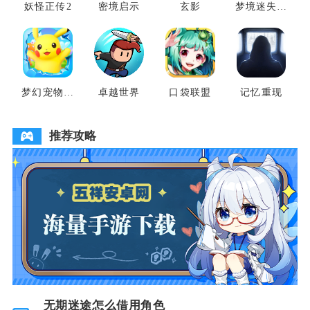
妖怪正传2
密境启示
玄影
梦境迷失之
地
梦幻宠物联
卓越世界
口袋联盟
记忆重现
盟
推荐攻略
无期迷途怎么借用角色