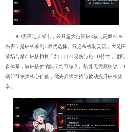
000为限定人权卡，兼具超大范围破3核与高额AOE
伤害，是破核兼副C最优选择。双必杀机制灵活，大范围
清场与精准破核切换自如，自带易伤与短CD特性，适配
多体系，缺破核位的队伍均可编入。培养无需高枷锁，0
锁即可发挥核心价值，优先升级大招与被动提升破核频
率。