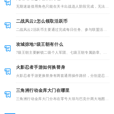
无期迷途借用角色只能在关卡出战选人阶段完成，无法在
主界面提前
二战风云2怎么领取活跃币
二战风云2活跃币主要通过完成每日任务、参与联盟活
动、挑战每周
攻城掠地7级王朝有什么
7级王朝主要解锁二级个人军团、七级王朝专属勋章、南
诏远征常驻
火影忍者手游如何换替身
火影忍者手游更换替身有两套通用操作路径，分别是忍者
详情快速换
三角洲行动金库大门在哪里
三角洲行动金库大门分布在零号大坝与巴克什两大地图，
零号大坝金