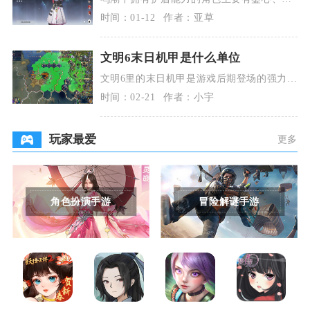
祈、布兰特，部分声骸也可提供临时护盾，
时间：01-12
作者：亚草
实战以角色自带
文明6末日机甲是什么单位
文明6里的末日机甲是游戏后期登场的强力现
代重型作战单位，属于近战突击类终极作战
时间：02-21
作者：小宇
单位，综合作
玩家最爱
更多
角色扮演手游
冒险解谜手游