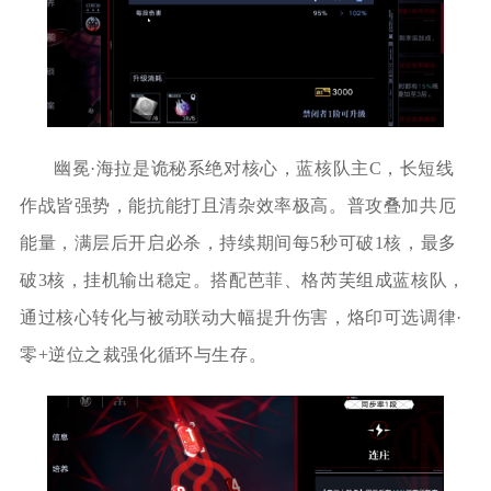
幽冕·海拉是诡秘系绝对核心，蓝核队主C，长短线
作战皆强势，能抗能打且清杂效率极高。普攻叠加共厄
能量，满层后开启必杀，持续期间每5秒可破1核，最多
破3核，挂机输出稳定。搭配芭菲、格芮芙组成蓝核队，
通过核心转化与被动联动大幅提升伤害，烙印可选调律·
零+逆位之裁强化循环与生存。