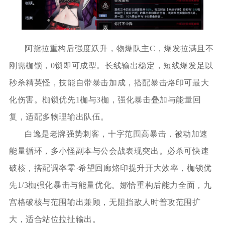
阿黛拉重构后强度跃升，物爆队主C，爆发拉满且不
刚需枷锁，0锁即可成型。长线输出稳定，短线爆发足以
秒杀精英怪，技能自带暴击加成，搭配暴击烙印可最大
化伤害。枷锁优先1枷与3枷，强化暴击叠加与能量回
复，适配多物理输出队伍。
白逸是老牌强势刺客，十字范围高暴击，被动加速
能量循环，多小怪副本与公会战表现突出。必杀可快速
破核，搭配调率零·希望回廊烙印提升开大效率，枷锁优
先1/3枷强化暴击与能量优化。娜恰重构后能力全面，九
宫格破核与范围输出兼顾，无阻挡敌人时普攻范围扩
大，适合站位拉扯输出。