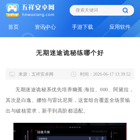
首页
资讯中心
手游下载
应用软件
无期迷途诡秘练哪个好
来源：五祥安卓网
时间：2026-06-17 13:39:52
无期迷途诡秘系优先培养幽冕·海拉、000、阿黛拉，
其次是白逸、娜恰与雷比尼斯，这套组合覆盖全场景输
出与破核需求，新手到高阶都适配。