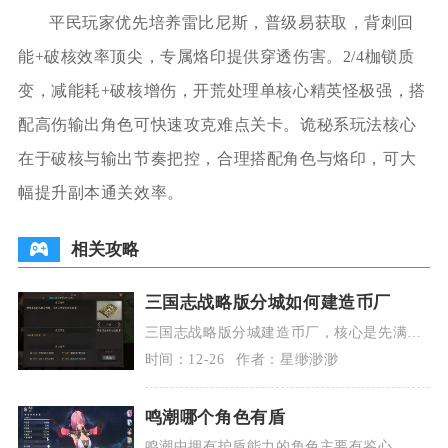
平民玩家优先培养雷比尼斯，普级易获取，背刺回
能+破核效率顶尖，专属烙印提供穿透伤害。2/4枷锁质
变，减能耗+破核增伤，开荒处理单核心精英怪极强，搭
配高伤输出角色可快速攻克难点关卡。诡秘系玩法核心
在于破核与输出节奏把控，合理搭配角色与烙印，可大
幅提升副本通关效率。
相关攻略
三国志战略版分城如何建造币厂
三国志战略版分城建造币厂，核心是先满足
名声与地块条件、再合理选址与升级、最后
时间：12-26
作者：星缈渺渺
搭配分城建筑与
鸣潮哪个角色有盾
鸣潮中拥有护盾能力的角色主要有鉴心、桃