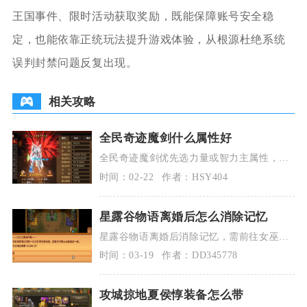
王国事件、限时活动获取奖励，既能保障账号安全稳
定，也能依靠正统玩法提升游戏体验，从根源杜绝系统
误判封禁问题反复出现。
相关攻略
全民奇迹魔剑什么属性好
全民奇迹魔剑优先选力量或智力主属性，搭
配敏捷辅属性、体力适量，元素以火、雷、
时间：02-22
作者：HSY404
冰最优；主流分
星露谷物语离婚后怎么消除记忆
星露谷物语离婚后消除记忆，需前往女巫沼
泽的女巫小屋，通过记忆之黑暗神龛献祭
时间：03-19
作者：DD345778
30000金币，
攻城掠地夏侯惇装备怎么带