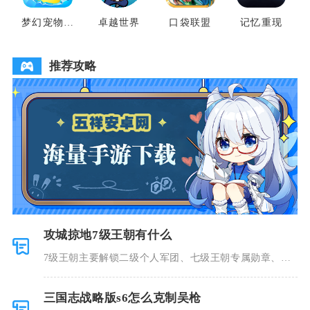
梦幻宠物联
卓越世界
口袋联盟
记忆重现
盟
推荐攻略
攻城掠地7级王朝有什么
7级王朝主要解锁二级个人军团、七级王朝专属勋章、南
诏远征常驻
三国志战略版s6怎么克制吴枪