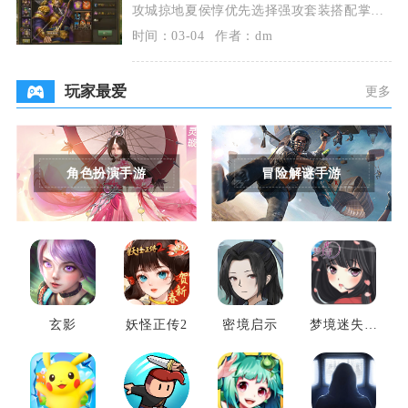
攻城掠地夏侯惇优先选择强攻套装搭配掌控
类散件，核心堆强攻、强防、血量属性，兼
时间：03-04
作者：dm
顾格挡与斩杀词
玩家最爱
更多
角色扮演手游
冒险解谜手游
玄影
妖怪正传2
密境启示
梦境迷失之
地