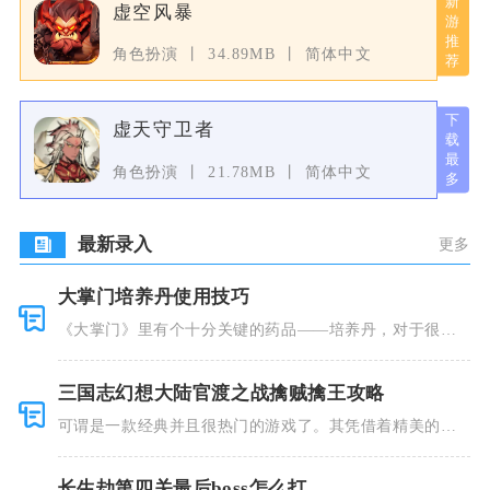
虚空风暴
角色扮演
34.89MB
简体中文
虚天守卫者
角色扮演
21.78MB
简体中文
最新录入
更多
大掌门培养丹使用技巧
《大掌门》里有个十分关键的药品——培养丹，对于很多
人来说这个
三国志幻想大陆官渡之战擒贼擒王攻略
可谓是一款经典并且很热门的游戏了。其凭借着精美的画
风和多种多
长生劫第四关最后boss怎么打