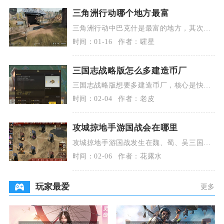
三角洲行动哪个地方最富
三角洲行动中巴克什是最富的地方，其次是
零号大坝、航天基地，这三张地图高价值物
时间：01-16
作者：嚯星
资密集、大红刷
三国志战略版怎么多建造币厂
三国志战略版想要多建造币厂，核心是快速
提升名声值、抢占六级及以上资源地，并合
时间：02-04
作者：老皮
理分配高级建筑
攻城掠地手游国战会在哪里
攻城掠地手游国战发生在魏、蜀、吴三国共
享的超大世界地图，核心围绕247-300座城
时间：02-06
作者：花露水
池、关隘
玩家最爱
更多