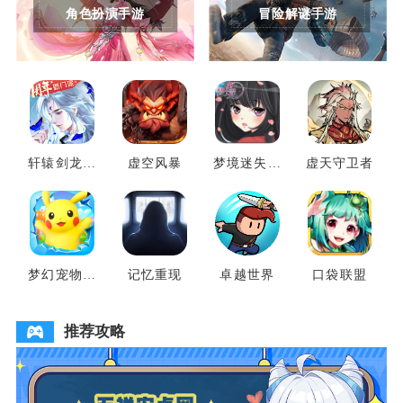
角色扮演手游
冒险解谜手游
轩辕剑龙舞
虚空风暴
梦境迷失之
虚天守卫者
云山
地
梦幻宠物联
记忆重现
卓越世界
口袋联盟
盟
推荐攻略