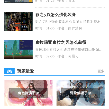
时间：01-25
作者：青木
御与机动能力，
影之刃3怎么强化装备
影之刃3中强化装备核心是通过消耗对应材料
提升装备基础属性与战力，同时搭配精炼、
时间：01-06
作者：雨碎清风
刻印镶嵌、词
泰拉瑞亚泰拉之刃怎么获得
泰拉瑞亚泰拉之刃通过在秘银砧或山铜砧合
成获得，合成配方为原版永夜之刃、原版断
时间：02-06
作者：何晏巧
钢剑与断裂英雄
玩家最爱
更多
角色扮演手游
冒险解谜手游