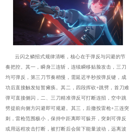
云闪之鳞招式规律清晰，核心在于弹反与闪避的节
奏把控。其一，瞬身三连斩，连续瞬移贴脸攻击，三刀
均可弹反，第三刀节奏稍慢，需延迟半秒按弹反键，成
功后直接触发短暂瘫痪。其二，四段挥砍+跳劈，首刀难
弹可直接侧闪，二、三刀精准弹反可打断连招，空中跳
劈提前向侧方闪避即可规避。其三，后撤投雷枪+三连突
刺，雷枪范围极小，保持中距离即可躲开，突刺可弹反
或用远程攻击打断，被打断后会留下能量波动，远离波