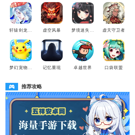
轩辕剑龙舞
虚空风暴
梦境迷失之
虚天守卫者
云山
地
梦幻宠物联
记忆重现
卓越世界
口袋联盟
盟
推荐攻略