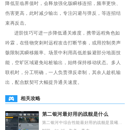
降低至临界值时，会释放强化版瞬移连招，频率更快、
伤害更高，此时减少输出，专注闪避与弹反，等连招结
束再反击。
进阶技巧可进一步降低通关难度，携带远程角色如
吟霖，在怪物突刺时远程攻击打断节奏，或用控制类声
骸限制其瞬移频率。场景中利用高低差躲避部分地面技
能，空旷区域避免站桩输出，始终保持移动状态。多人
联机时，分工明确，一人负责弹反牵制，其余人趁机输
出，配合默契可大幅提升通关速度。
相关攻略
第二银河最好用的战舰是什么
第二银河中综合性能最好用的战舰是晨曦经
合体的道级战列舰，它凭借均衡的火力、防