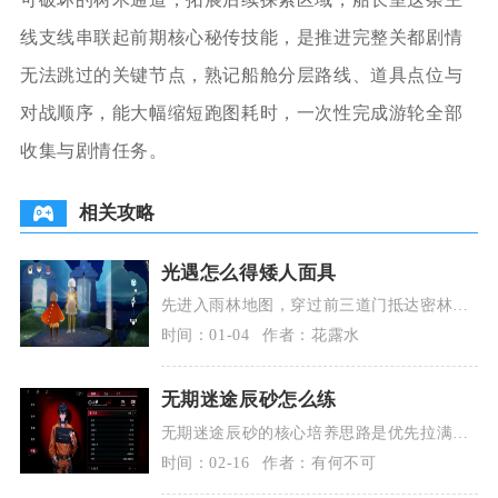
线支线串联起前期核心秘传技能，是推进完整关都剧情
无法跳过的关键节点，熟记船舱分层路线、道具点位与
对战顺序，能大幅缩短跑图耗时，一次性完成游轮全部
收集与剧情任务。
相关攻略
光遇怎么得矮人面具
先进入雨林地图，穿过前三道门抵达密林遗
迹区域，找到石桥右下方被黑暗植物遮挡的
时间：01-04
作者：花露水
螃蟹洞。洞口常
无期迷途辰砂怎么练
无期迷途辰砂的核心培养思路是优先拉满生
命值与必杀技能，搭配生命/充能类烙印，解
时间：02-16
作者：有何不可
锁关键枷锁后