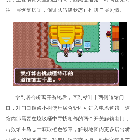
往一层恢复房间，保证队伍满状态再推进二层剧情。
拿到居合斩离开游轮后，回到枯叶市西侧道馆门
口，对门口挡路小树使用居合斩即可进入电系道馆，道
馆内部需要在垃圾桶中寻找相邻的两个开关解锁电门，
击败馆主马志士获取橙色徽章，解锁地图内更多居合斩
可破坏的树木通道，拓展后续探索区域，船长室这条主