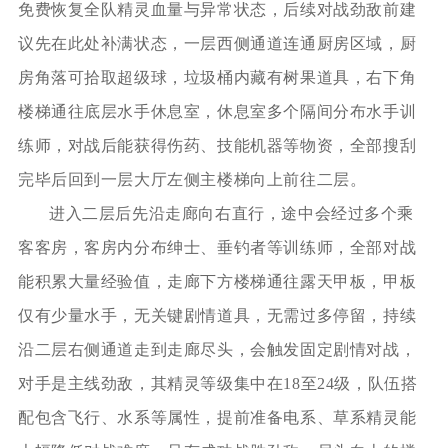
免费恢复全队精灵血量与异常状态，后续对战劲敌前建
议先在此处补满状态，一层西侧通道连通厨房区域，厨
房角落可拾取超级球，垃圾桶内藏有树果道具，右下角
楼梯通往底层水手休息室，休息室多个隔间分布水手训
练师，对战后能获得伤药、技能机器等物资，全部搜刮
完毕后回到一层大厅左侧主楼梯向上前往二层。
进入二层后先沿走廊向右直行，途中会经过多个乘
客客房，客房内分布绅士、垂钓者等训练师，全部对战
能积累大量经验值，走廊下方楼梯通往露天甲板，甲板
仅有少量水手，无关键剧情道具，无需过多停留，持续
沿二层右侧通道走到走廊尽头，会触发固定剧情对战，
对手是主线劲敌，其精灵等级集中在18至24级，队伍搭
配包含飞行、水系等属性，提前准备电系、草系精灵能