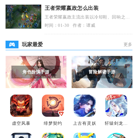
王者荣耀嬴政怎么出装
王者荣耀嬴政主流出装以冷却鞋、回响之
杖、痛苦面具、博学者之怒、虚无法杖、辉
时间：01-30
作者：谭威
月为核心，这套标
玩家最爱
更多
角色扮演手游
冒险解谜手游
虚空风暴
绯梦契约
上古有灵妖
轩辕剑龙舞
云山