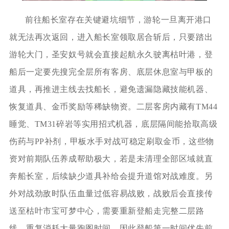
前往船长室存在关键避坑细节，游轮一旦离开港口
就无法再次返回，进入船长室领取居合斩后，只要踏出
游轮大门，圣安奴号就会直接起航永久驶离枯叶港，登
船后一定要先搜完全层所有客房、底层休息室与甲板的
道具，再推进主线去找船长，避免遗漏隐藏技能机器、
恢复道具、金币奖励等稀缺物资。二层客房内藏有TM44
睡觉、TM31碎岩等实用招式机器，底层隔间能拾取高级
伤药与PP补剂，甲板水手对战可稳定刷取金币，这些物
资对前期队伍养成帮助极大，若是未清理全部区域就直
奔船长室，后续缺少道具补给会提升道馆对战难度。另
外对战劲敌时队伍血量过低容易战败，战败后会直接传
送至枯叶市宝可梦中心，需要重新登船走完整二层路
线，重复消耗大量跑图时间，因此登船第一时间优先前