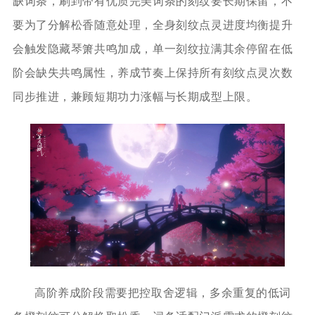
缺词条，刷到带有优质完美词条的刻纹要长期保留，不
要为了分解松香随意处理，全身刻纹点灵进度均衡提升
会触发隐藏琴箫共鸣加成，单一刻纹拉满其余停留在低
阶会缺失共鸣属性，养成节奏上保持所有刻纹点灵次数
同步推进，兼顾短期功力涨幅与长期成型上限。
高阶养成阶段需要把控取舍逻辑，多余重复的低词