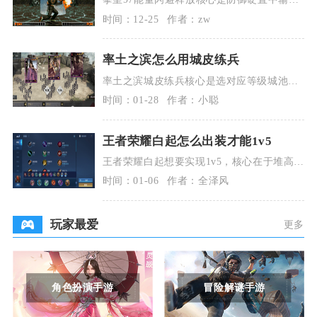
前/后+AB，消耗1格能量，实现无敌翻滚规
时间：12-25
作者：zw
避攻击并
率土之滨怎么用城皮练兵
率土之滨城皮练兵核心是选对应等级城池外
围地块，利用守军多梯队连续作战机制反复
时间：01-28
作者：小聪
出征，搭配合理
王者荣耀白起怎么出装才能1v5
王者荣耀白起想要实现1v5，核心在于堆高生
命值、双抗与回复能力，搭配宿命、调和、
时间：01-06
作者：全泽风
虚空的铭文
玩家最爱
更多
角色扮演手游
冒险解谜手游