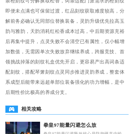
条橙刻纹可分解换取松香，词条适配门派需求的橙刻纹
即便未点满也可保留过渡，红品刻纹获取难度较高，分
解前务必确认无同部位替换装备，灵韵升级优先拉高玉
韵与雅韵，天韵消耗红松香成本过高，中后期资源充裕
后再集中提升，点灵失败不会清空已有属性，仅小幅增
加数值，无需因单次失败放弃继续养成，跨服竞技、首
领挑战掉落的刻纹礼盒优先开启，更容易产出高词条适
配刻纹，搭配琴箫刻纹点灵同步推进灵韵养成，整套体
系成型后能带来远超单部位装备强化的功力增幅，是中
后期性价比极高的养成分支。
相关攻略
拳皇97能量闪避怎么放
拳皇97能量闪避释放核心是防御硬直中输入