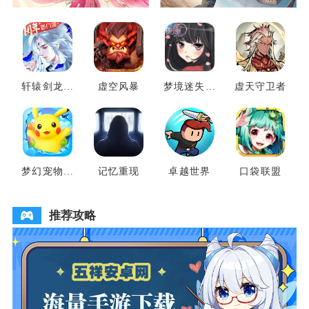
轩辕剑龙舞
虚空风暴
梦境迷失之
虚天守卫者
云山
地
梦幻宠物联
记忆重现
卓越世界
口袋联盟
盟
推荐攻略