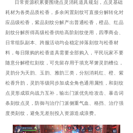
日常资源积累要围绕点灵消耗道具规划，点灵基础
耗材为各类品质松香，多余闲置刻纹可直接分解转化对
应品级松香，紫品刻纹分解产出普通松香，橙品、红品
刻纹分解所得高级松香供给高阶刻纹使用，四季商会、
日常组队副本、跨服活动均会稳定掉落刻纹与松香材
料，每日限购的松香道具需要全部购入，平民玩家不要
随意分解橙红刻纹，可先留存用于填充琴箫灵韵槽位，
灵韵分为天韵、玉韵、雅韵三类，分别消耗红、橙、紫
松香升韵，灵韵等级同步加成全角色通用属性，和刻纹
点灵形成双向战力互补，输出门派优先给攻击、暴击词
条刻纹点灵，防御与治疗门派侧重气血、格挡、治疗强
度类刻纹，避免无差别投入资源造成浪费。