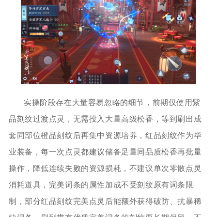
实操阶段存在大量容易忽略的细节，前期仅使用紫
品刻纹过渡点灵，无需投入大量高级松香，等到刷出成
套同部位橙品刻纹后再集中资源培养，红品刻纹作为毕
业装备，每一次点灵都建议储备足量同品质松香再批量
操作，降低连续失败的资源损耗，不建议单次零散点灵
消耗道具，完美词条的属性加成不受刻纹原有词条限
制，部分红品刻纹完美点灵后能额外获得破防、抗暴稀