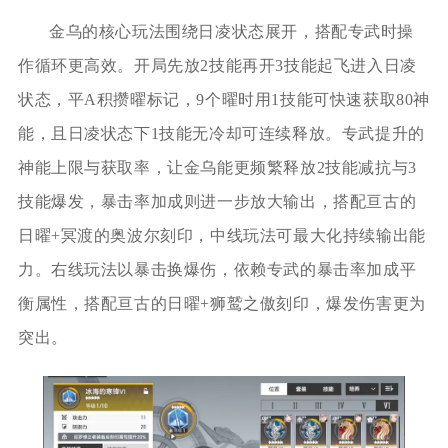
金乌的核心玩法围绕日凌状态展开，搭配专武时操
作循环更高效。开局先放2技能再开3技能起飞进入日凌
状态，平A积攒曜标记，9个曜时用1技能可快速获取80神
能，且日凌状态下1技能无冷却可连续释放。专武提升的
神能上限与获取率，让金乌能更频繁释放2技能减抗与3
技能爆发，暴击率加成则进一步放大输出，搭配亘古的
日曜+冥渡的奥波尔刻印，中线玩法可最大化持续输出能
力。右线玩法以暴击换爆伤，依赖专武的暴击率加成平
衡属性，搭配亘古的日曜+狮鹫之傲刻印，爆发伤害更为
突出。