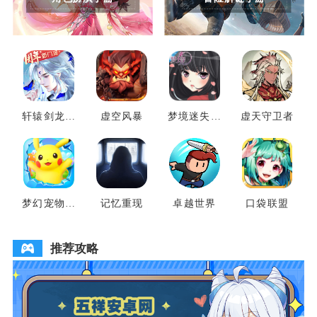
轩辕剑龙舞
虚空风暴
梦境迷失之
虚天守卫者
云山
地
梦幻宠物联
记忆重现
卓越世界
口袋联盟
盟
推荐攻略