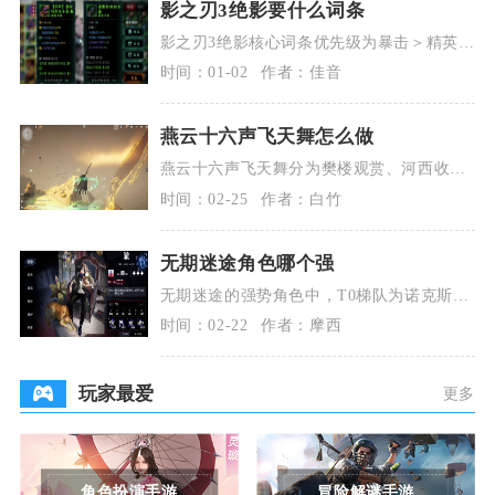
影之刃3绝影要什么词条
影之刃3绝影核心词条优先级为暴击＞精英伤
害＞空爆＞冷却缩减＞杀意恢复，次要词条
时间：01-02
作者：佳音
可选全伤害、
燕云十六声飞天舞怎么做
燕云十六声飞天舞分为樊楼观赏、河西收集
与双人共舞三种玩法，核心是触发对应场景
时间：02-25
作者：白竹
互动，按指引完
无期迷途角色哪个强
无期迷途的强势角色中，T0梯队为诺克斯、
哈梅尔、兰利、夏音、伊琳娜，T0.5梯队有
时间：02-22
作者：摩西
瑟琳、露
玩家最爱
更多
角色扮演手游
冒险解谜手游