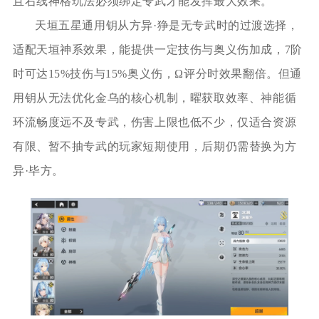
且右线神格玩法必须绑定专武才能发挥最大效果。
天垣五星通用钥从方异·狰是无专武时的过渡选择，
适配天垣神系效果，能提供一定技伤与奥义伤加成，7阶
时可达15%技伤与15%奥义伤，Ω评分时效果翻倍。但通
用钥从无法优化金乌的核心机制，曜获取效率、神能循
环流畅度远不及专武，伤害上限也低不少，仅适合资源
有限、暂不抽专武的玩家短期使用，后期仍需替换为方
异·毕方。