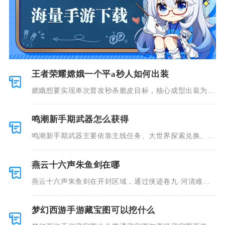
王者荣耀嫦娥一个平a秒人如何出装
嫦娥想要实现单次普攻秒杀脆皮目标，核心成型出装为秘
法之靴、金
鸣潮新手期武器怎么获得
鸣潮新手期武器主要依靠主线任务、大世界探索兑换、锻
造台打造、
燕云十六声朱鱼剑在哪
燕云十六声朱鱼剑在开封区域，通过侠迹卷九·河清难俟
任务获取，
梦幻西游手游藏宝图可以挖什么