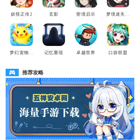
妖怪正传2
玄影
密境启示
梦境迷失之
地
梦幻宠物联
记忆重现
卓越世界
口袋联盟
盟
推荐攻略