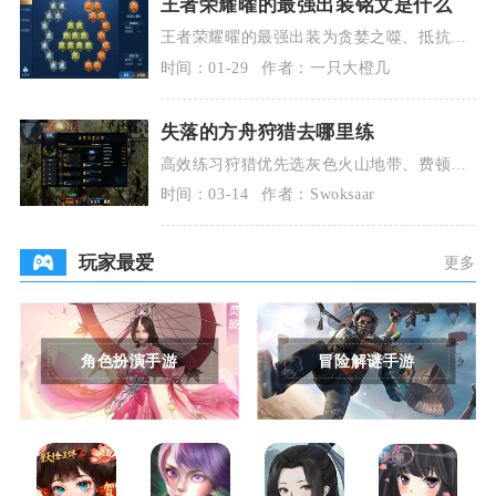
王者荣耀曜的最强出装铭文是什么
王者荣耀曜的最强出装为贪婪之噬、抵抗之
靴、暗影战斧、宗师之力、极寒风暴、破
时间：01-29
作者：一只大橙几
军；最强铭文搭配
失落的方舟狩猎去哪里练
高效练习狩猎优先选灰色火山地带、费顿哀
叹沼泽左侧、永恩应许之地、唱歌的岛与新
时间：03-14
作者：Swoksaar
月岛，这些区域
玩家最爱
更多
角色扮演手游
冒险解谜手游