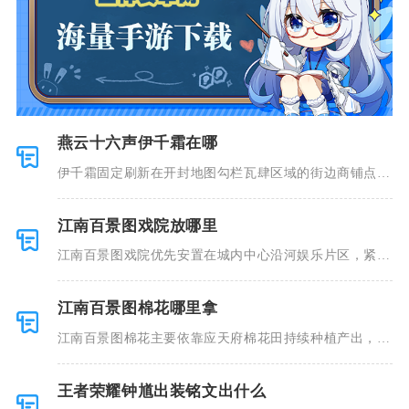
燕云十六声伊千霜在哪
伊千霜固定刷新在开封地图勾栏瓦肆区域的街边商铺点
位，玩家传送
江南百景图戏院放哪里
江南百景图戏院优先安置在城内中心沿河娱乐片区，紧邻
民居、酒楼
江南百景图棉花哪里拿
江南百景图棉花主要依靠应天府棉花田持续种植产出，其
次可通过应
王者荣耀钟馗出装铭文出什么