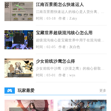
江南百景图怎么快速运人
江南百景图快速运人的核心是人货分离、单
船单人、广告加速、多船并行，按这套方法
时间：03-18
作者：Zaky
操作可大幅提升
宝藏世界超级混沌核心怎么用
超级混沌核心是宝藏世界中用于在混沌锻造
台打造高阶职业、稀有坐骑、强力宠物及顶
时间：02-05
作者：灰白色
级装饰品的核心
少女前线沙鹰怎么得
少女前线中沙鹰（沙漠之鹰）的核心获取途
径为通关限时活动“裂变链接”的E5-6关卡，
时间：03-01
作者：wys
该人形无
玩家最爱
更多