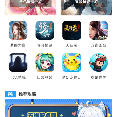
角色扮演手游
冒险解谜手游
梦回大唐
修真情缘
天衍录
万古圣墟
记忆重现
口袋联盟
梦幻宠物联
卓越世界
盟
推荐攻略