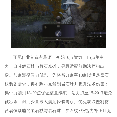
开局职业首选占星师，初始16点智力、15点集中
力，自带辉石杖与辉石魔砾，是最适配前期法师的出
身。加点遵循智力优先，先将智力点至18点以满足陨石
杖装备需求，再补到25点解锁岩石球并提升法术伤害；
集中力加到18-20点保证蓝量续航，活力点至15-20点避免
被秒杀，耐力少量投入满足轻装需求。优先获取盖利德
贤者镇废墟的陨石杖与岩石球，陨石杖S级智力补正且无