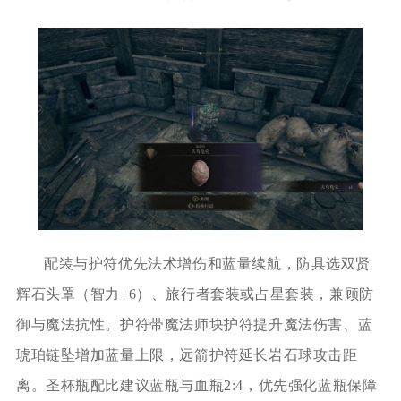
配装与护符优先法术增伤和蓝量续航，防具选双贤
辉石头罩（智力+6）、旅行者套装或占星套装，兼顾防
御与魔法抗性。护符带魔法师块护符提升魔法伤害、蓝
琥珀链坠增加蓝量上限，远箭护符延长岩石球攻击距
离。圣杯瓶配比建议蓝瓶与血瓶2:4，优先强化蓝瓶保障