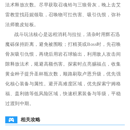
法术释放次数。尽早获取召魂铃与三狼骨灰，晚上去艾
雷教堂找菈妮领取，召唤物可扛伤害、吸引仇恨，弥补
法师脆皮短板。
战斗玩法核心是远程消耗与拉扯，清杂时用辉石迅
魔砾保持距离，避免被围殴；打精英或Boss时，先召唤
骨灰吸引仇恨，再绕后用岩石球输出，利用敌人攻击间
隙释放法术，规避高额伤害。探索时点亮赐福点，收集
黄金种子提升圣杯瓶次数，顺路刷取卢恩升级，优先强
化核心装备与属性。避开高难度区域，优先探索宁姆格
福、盖利德等低风险区域，快速积累装备与等级，平稳
过渡到中期。
相关攻略