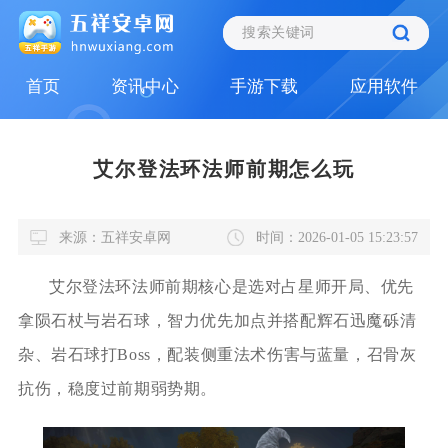
首页
资讯中心
手游下载
应用软件
艾尔登法环法师前期怎么玩
来源：五祥安卓网
时间：2026-01-05 15:23:57
艾尔登法环法师前期核心是选对占星师开局、优先
拿陨石杖与岩石球，智力优先加点并搭配辉石迅魔砾清
杂、岩石球打Boss，配装侧重法术伤害与蓝量，召骨灰
抗伤，稳度过前期弱势期。