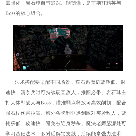
需强化，岩石球自带追踪、削韧强，是前期打精英与
Boss的核心组合。
法术搭配要适配不同场景，辉石迅魔砾蓝耗低、射
速快，清杂兵时可持续硬直敌人，推图必带。岩石球主
打大体型敌人与Boss，瞄准弱点释放可高效削韧，配合
陨石杖伤害拉满。额外备卡利亚迅剑应对突脸敌人，蓝
耗极低、攻速快，避免被近身秒杀。魔法老师瑟濂处可
学习基础法术，多对话解锁支线，后续能拿强力法术。