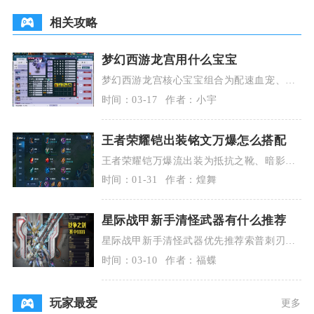
相关攻略
梦幻西游龙宫用什么宝宝
梦幻西游龙宫核心宝宝组合为配速血宠、龟
速血宠、须弥法宠、隐攻宠与连善攻宠，五
时间：03-17
作者：小宇
类宝宝搭配覆盖
王者荣耀铠出装铭文万爆怎么搭配
王者荣耀铠万爆流出装为抵抗之靴、暗影战
斧、无尽战刃、宗师之力、破军、名刀·司
时间：01-31
作者：煌舞
命，铭文选择1
星际战甲新手清怪武器有什么推荐
星际战甲新手清怪武器优先推荐索普刺刃、
赤毒·食人女魔、海波斯库拉对剑、拉特昂、
时间：03-10
作者：福蝶
迅发电浆炮，
玩家最爱
更多