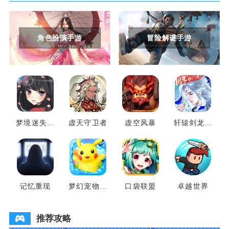
角色扮演手游
冒险解谜手游
梦境迷失之
虚天守卫者
虚空风暴
轩辕剑龙舞
地
云山
记忆重现
梦幻宠物联
口袋联盟
卓越世界
盟
推荐攻略