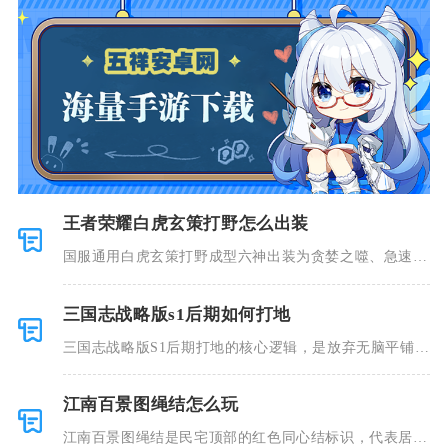
王者荣耀白虎玄策打野怎么出装
国服通用白虎玄策打野成型六神出装为贪婪之噬、急速战
靴、暗影战
三国志战略版s1后期如何打地
三国志战略版S1后期打地的核心逻辑，是放弃无脑平铺低
级地块，
江南百景图绳结怎么玩
江南百景图绳结是民宅顶部的红色同心结标识，代表居民