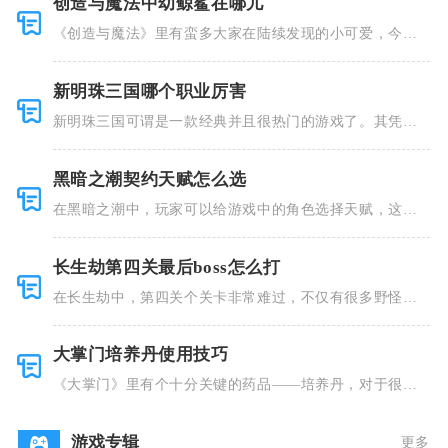
创造与魔法中幼鲸鲨在哪儿
《创造与魔法》里有蛮多大家在陆续发现的小可爱，今天
小编就跟大
新明珠三国哪个职业厉害
新明珠三国可谓是一款经典并且很热门的游戏了。其凭借
着精美的画
黑暗之潮契约天赋怎么选
在黑暗之潮中，玩家可以给游戏中的角色选择天赋，这些
类型种类有
长生劫第四关最后boss怎么打
在长生劫中，第四关个关卡非常难过，不仅有很多野怪，
并且里面也
大掌门培养丹使用技巧
《大掌门》里有个十分关键的药品——培养丹，对于很多
人来说这个
游戏专辑
更多