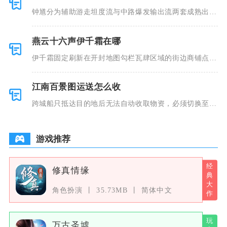
钟馗分为辅助游走坦度流与中路爆发输出流两套成熟出装
铭文，辅助
燕云十六声伊千霜在哪
伊千霜固定刷新在开封地图勾栏瓦肆区域的街边商铺点
位，玩家传送
江南百景图运送怎么收
跨城船只抵达目的地后无法自动收取物资，必须切换至目
标州府地图
游戏推荐
修真情缘
角色扮演
35.73MB
简体中文
万古圣墟