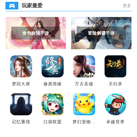
玩家最爱
更多
角色扮演手游
冒险解谜手游
梦回大唐
修真情缘
万古圣墟
天衍录
记忆重现
口袋联盟
梦幻宠物联
卓越世界
盟