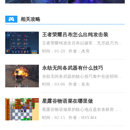
相关攻略
王者荣耀吕布怎么出纯攻击装
王者荣耀纯攻击吕布以破军、无尽战刃为核
心，搭配影刃、闪电匕首等攻速暴击装，铭
时间：01-20
作者：杰哥
文选10狩猎、
永劫无间各武器有什么技巧
永劫无间各武器的核心技巧集中在连招衔
接、振刀时机、蓄力博弈与招式取消四个维
时间：03-06
作者：东东
度，不同武器的适
星露谷物语菜在哪里做
星露谷物语做菜的核心地点是农舍厨房，此
外还可通过野炊工具户外烹饪，后期解锁星
时间：02-15
作者：HSY404
之果实餐吧厨房