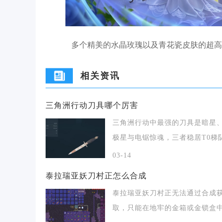
多个精美的水晶玫瑰以及青花瓷皮肤的超高
相关资讯
三角洲行动刀具哪个厉害
三角洲行动中最强的刀具是暗星
极星与电锯惊魂，三者稳居T0梯
综合强度远超其
03-14
泰拉瑞亚妖刀村正怎么合成
泰拉瑞亚妖刀村正无法通过合成
取，只能在地牢的金箱或金锁盒