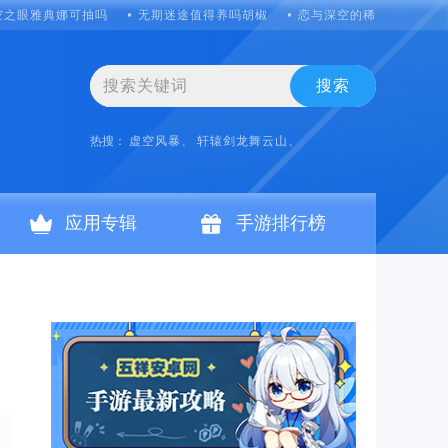
空之眼雅典娜可抽吗
无期迷途值得养吗胡椒
恋与深空的稀有突破晶核
搜索
热搜：
虚空风暴、
轩辕剑龙舞云山、
应用专辑
手游排行榜