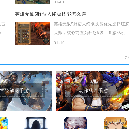
解锁高阶
01-01
英雄无敌5野蛮人终极技能怎么选
追击
英雄无敌5野蛮人终极技能优先选择狂
师之
大师，核心前置为狂怒5级、血怒3级、
战士之
01-16
更
冒险解谜手游
动作格斗手游