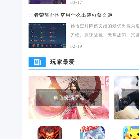
率开出，是合成永夜
03-17
王者荣耀孙悟空用什么出装vs蔡文姬
孙悟空对阵蔡文姬的最优出装为
刀锋、急速战靴、无尽战刃、宗
力、碎星锤、制裁
02-19
玩家最爱
角色扮演手游