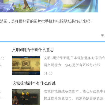
清图，选择最好看的图片把手机和电脑壁纸装饰起来吧！
更
文明6明治维新什么意思
、北
文明6明治维新是日本领袖北条时宗的
队，
属文明能力，核心是所有区域每相邻一
其他区域
01-16
攻城掠地副本有什么好处
获
攻城掠地挑战各类副本，核心好处集中
中概
快速提升角色战力、积累稀缺养成资源