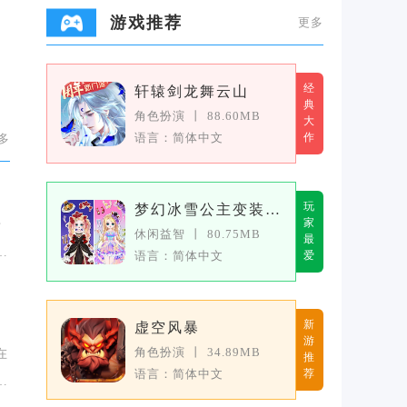
游戏推荐
更多
经
轩辕剑龙舞云山
典
角色扮演
丨
88.60MB
大
语言：简体中文
作
多
玩
梦幻冰雪公主变装女王
家
专
休闲益智
丨
80.75MB
最
个
语言：简体中文
爱
新
虚空风暴
游
角色扮演
丨
34.89MB
在
推
语言：简体中文
荐
、