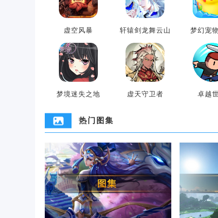
虚空风暴
轩辕剑龙舞云山
梦幻宠
梦境迷失之地
虚天守卫者
卓越
热门图集