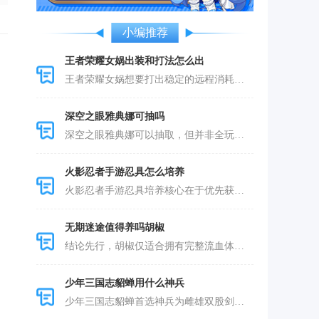
小编推荐
王者荣耀女娲出装和打法怎么出
王者荣耀女娲想要打出稳定的远程消耗与团战
深空之眼雅典娜可抽吗
深空之眼雅典娜可以抽取，但并非全玩家必抽
火影忍者手游忍具怎么培养
火影忍者手游忍具培养核心在于优先获取究忍
无期迷途值得养吗胡椒
结论先行，胡椒仅适合拥有完整流血体系、资
少年三国志貂蝉用什么神兵
少年三国志貂蝉首选神兵为雌雄双股剑与闭月