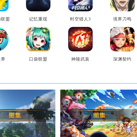
物联盟
记忆重现
时空猎人3
境界刀鸣
世界
口袋联盟
神陵武装
深渊契约