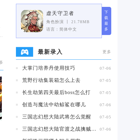
下
虚天守卫者
载
角色扮演
丨
21.78MB
最
怒
语言：简体中文
多
狂
最新录入
更多
多
大掌门培养丹使用技巧
07-06
荒野行动集装箱怎么上去
07-05
长生劫第四关最后boss怎么打
07-05
创造与魔法中幼鲸鲨在哪儿
07-06
三国志幻想大陆武将怎么觉醒
07-05
三国志幻想大陆官渡之战擒贼擒王攻略
07-06