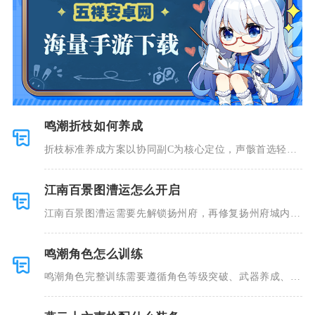
鸣潮折枝如何养成
折枝标准养成方案以协同副C为核心定位，声骸首选轻云
出月五件套
江南百景图漕运怎么开启
江南百景图漕运需要先解锁扬州府，再修复扬州府城内的
漕运码头废
鸣潮角色怎么训练
鸣潮角色完整训练需要遵循角色等级突破、武器养成、技
能定向加点