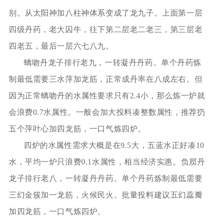
别。从太阳神加八柱神体系变成了龙九子。上面第一层
四级丹药，老大囚牛，往下第二层老二老三，第三层老
四老五，最后一层六七八九。
螭吻丹龙子排行老九，一转凝丹丹药。单个丹药炼
制最低需要三水萍加龙筋，正常成丹率在八成左右。但
因为正常螭吻丹的水属性要求只有2.4小，那么炼一炉就
会浪费0.7水属性。一般会加大投料凑整数属性，推荐扔
五个萍叶心加四龙筋，一口气炼四炉。
四炉的水属性需求大概是在9.5大，五蓝水正好凑10
水，平均一炉只浪费0.1水属性，相当经济实惠。负屃丹
龙子排行老八，一转凝丹丹药。单个丹药炼制最低需要
三幻金簇加一龙筋，火候民火。批量投料建议五幻蕊瓣
加四龙筋，一口气炼四炉。