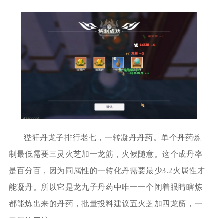
狴犴丹龙子排行老七，一转凝丹丹药。单个丹药炼
制最低需要三灵火芝加一龙筋，火候随意。这个成丹率
是百分百，因为同属性的一转化丹需要最少3.2火属性才
能凝丹。所以它是龙九子丹药中唯一一个闭着眼睛瞎炼
都能炼出来的丹药，批量投料建议五火芝加四龙筋，一