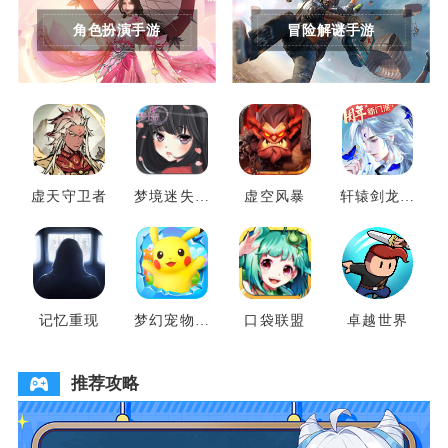
角色扮演手游
冒险解谜手游
虚天守卫者
梦境迷失之
虚空风暴
轩辕剑龙舞
地
云山
记忆重现
梦幻宠物联
口袋联盟
卓越世界
盟
推荐攻略