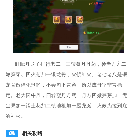
睚眦丹龙子排行老二，三转凝丹丹药，参考丹方二
嫩笋芽加四火芝加一锻龙骨，火候神火。老七老八是锻
龙骨做催化剂的，不会向下兼容，所以成丹率非常稳
定。老大囚牛丹，四转凝丹丹药，丹方四嫩笋芽加二无
尘果加一涌土花加二镇地根加一蜃龙涎，火候为拉到底
的神火。
相关攻略