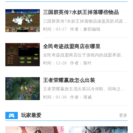
三国群英传7水妖王掉落哪些物品
三国群英传7水妖王掉落物品涵盖高阶武器、
稀有坐骑、顶级锻造材料及特殊道具，核心
时间：03-17
作者：兼职编辑
掉落有机铁连
全民奇迹战盟商店在哪里
全民奇迹战盟商店位于游戏内的战盟界面之
中，需先加入战盟，再通过主界面的战盟入
时间：12-28
作者：落叶
口进入，在战盟
王者荣耀嬴政怎么出装
王者荣耀嬴政主流出装以冷却鞋、回响之
杖、痛苦面具、博学者之怒、虚无法杖、辉
时间：01-30
作者：谭威
月为核心，这套标
玩家最爱
更多