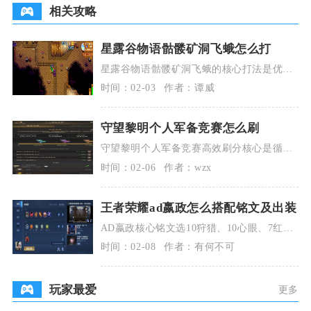
相关攻略
星露谷物语骷髅矿洞飞蛾怎么打
星露谷物语骷髅矿洞飞蛾的核心打法是优先
用“虫子杀手”附魔武器秒杀，其次靠高伤武
时间：02-03
作者：谭威
器卡位输出，
守望黎明个人军备竞赛怎么刷
守望黎明个人军备竞赛高效刷分核心是循环
做任务、利用英雄销毁返资源机制、集中投
时间：02-06
作者：wzx
入加速道具，优
王者荣耀ad嬴政怎么搭配铭文及出装
AD嬴政核心铭文选10狩猎、10心眼、7红月
3无双，出装以急速战靴、闪电匕首、无尽战
时间：02-08
作者：有何不可
刃为核
玩家最爱
更多