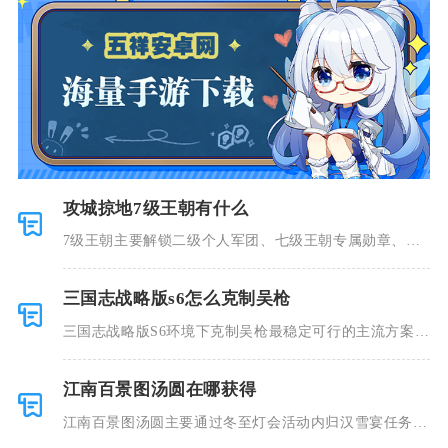
攻城掠地7级王朝有什么
7级王朝主要解锁二级个人军团、七级王朝专属勋章、南
诏远征常驻
三国志战略版s6怎么克制吴枪
三国志战略版S6环境下克制吴枪最稳定可行的主流方案分
为三类，
江南百景图汤圆在哪获得
江南百景图汤圆主要通过冬至灯会活动内归汉雪宴任务、
活动准点登