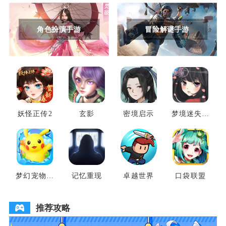
角色扮演手游
冒险解谜手游
妖怪正传2
玄影
密境启示
梦境迷失之
地
梦幻宠物联
记忆重现
卓越世界
口袋联盟
盟
推荐攻略