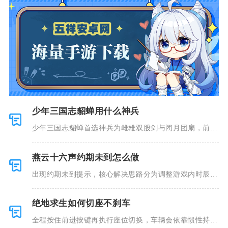
少年三国志貂蝉用什么神兵
少年三国志貂蝉首选神兵为雌雄双股剑与闭月团扇，前者
兼顾生存与
燕云十六声约期未到怎么做
出现约期未到提示，核心解决思路分为调整游戏内时辰、
补全邀约前
绝地求生如何切座不刹车
全程按住前进按键再执行座位切换，车辆会依靠惯性持续