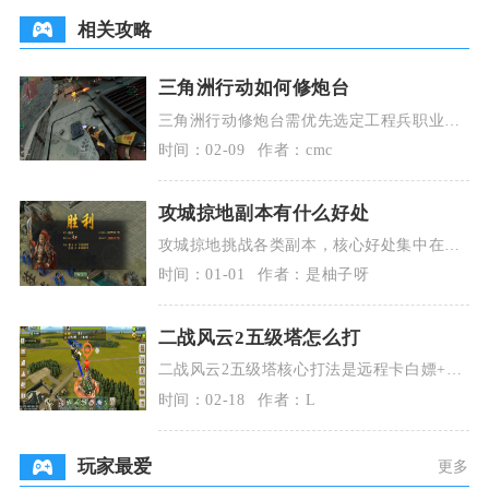
相关攻略
三角洲行动如何修炮台
三角洲行动修炮台需优先选定工程兵职业，
依托焊枪工具，在安全环境下对受损炮台长
时间：02-09
作者：cmc
按互动完成修复
攻城掠地副本有什么好处
攻城掠地挑战各类副本，核心好处集中在快
速提升角色战力、积累稀缺养成资源、解锁
时间：01-01
作者：是柚子呀
高阶游戏玩法与
二战风云2五级塔怎么打
二战风云2五级塔核心打法是远程卡白嫖+重
甲抗伤+分阶段破五塔，用榴弹炮、攻城炮
时间：02-18
作者：L
搭配重型坦克
玩家最爱
更多