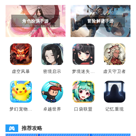
角色扮演手游
冒险解谜手游
虚空风暴
密境启示
梦境迷失之
虚天守卫者
地
梦幻宠物联
卓越世界
口袋联盟
记忆重现
盟
推荐攻略