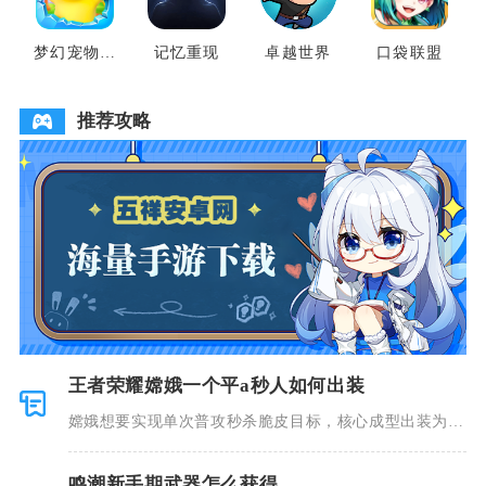
梦幻宠物联
记忆重现
卓越世界
口袋联盟
盟
推荐攻略
王者荣耀嫦娥一个平a秒人如何出装
嫦娥想要实现单次普攻秒杀脆皮目标，核心成型出装为秘
法之靴、金
鸣潮新手期武器怎么获得