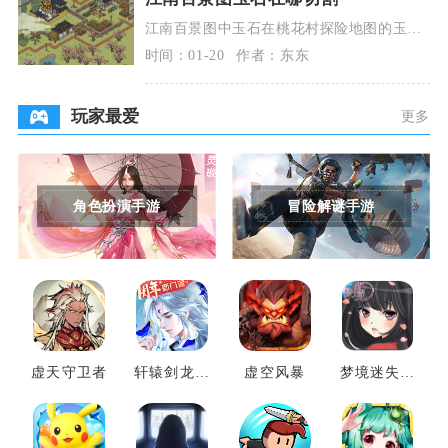
江南百景图中玉石在桃花村探险地图的玉料
切割台切割，地图共有两处切割台，分别位
时间：01-20
作者：东东
于中右部玉石仓
玩家最爱
更多
角色扮演手游
冒险解谜手游
虚天守卫者
轩辕剑龙舞
虚空风暴
梦境迷失之
云山
地