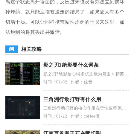
离这个状态离开墙面的，反应过来也没有办法立刻偶坏
掉炸药。就只能迎接被送走的结局了，如果敌人有多个
切墙干员。可以让同样携带粘性炸药的干员来这里，如
法炮制的将其丢出并激活。
相关攻略
影之刃3绝影要什么词条
影之刃3绝影核心词条优先级为暴击＞精英伤
害＞空爆＞冷却缩减＞杀意恢复，次要词条
时间：01-02
作者：佳音
可选全伤害、
三角洲行动打野有什么用
三角洲行动打野的核心作用在于快速积累物
资、稳定提升对局收益、降低对局风险，同
时间：01-22
作者：coffee橙
时还能高效积累
江南百景图玉石在哪切割