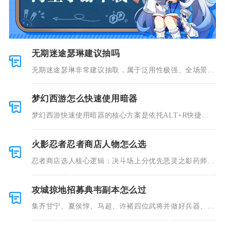
无期迷途瑟琳建议抽吗
无期迷途瑟琳非常建议抽取，属于泛用性极强、全场景适
配的法系主
梦幻西游怎么快速使用暗器
梦幻西游快速使用暗器的核心方案是依托ALT+R快捷键
绑定道具
火影忍者忍者商店人物怎么选
忍者商店选人核心逻辑：决斗场上分优先恶灵之影药师
兜、志村团藏
攻城掠地招募典韦副本怎么过
集齐甘宁、夏侯惇、马超、许褚四位武将并做好兵器、装
备前置养成