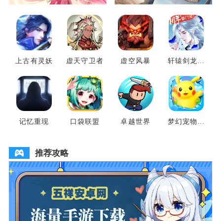
上古有灵妖
虚天守卫者
虚空风暴
轩辕剑龙舞
云山
记忆重现
口袋联盟
卓越世界
梦幻宠物联
盟
推荐攻略