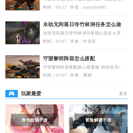
英雄与前排坦度英雄，搭配合理的阵容体系
时间：03-12
作者：wuyuzhu945
就能高效推进游
永劫无间落日寺竹林涧任务怎么做
永劫无间落日寺竹林涧任务核心是在火罗国
落日寺东北侧的狭小区域内完成击杀，精准
时间：03-07
作者：叶安庆
定位、严控区域
守望黎明阵容怎么搭配
守望黎明阵容搭配核心是遵循“前排坦克+中
排辅助+后排输出”的铁三角架构，优先选择
时间：03-07
作者：粥粥
遗弃、军火
玩家最爱
更多
角色扮演手游
冒险解谜手游