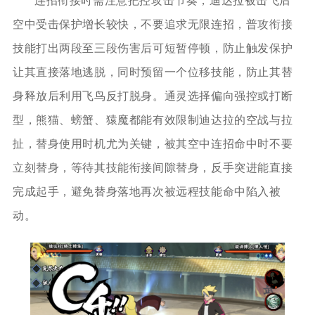
连招衔接时需注意把控攻击节奏，迪达拉被击飞后
空中受击保护增长较快，不要追求无限连招，普攻衔接
技能打出两段至三段伤害后可短暂停顿，防止触发保护
让其直接落地逃脱，同时预留一个位移技能，防止其替
身释放后利用飞鸟反打脱身。通灵选择偏向强控或打断
型，熊猫、螃蟹、猿魔都能有效限制迪达拉的空战与拉
扯，替身使用时机尤为关键，被其空中连招命中时不要
立刻替身，等待其技能衔接间隙替身，反手突进能直接
完成起手，避免替身落地再次被远程技能命中陷入被
动。