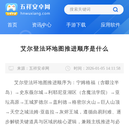
首页
资讯中心
手游下载
应用软件
艾尔登法环地图推进顺序是什么
来源：五祥安卓网
时间：2026-01-05 14:11:58
艾尔登法环地图推进顺序为：宁姆格福（含啜泣半
岛）→史东薇尔城→利耶尼亚湖区（含魔法学院）→亚
坛高原→王城罗德尔→盖利德→格密尔火山→巨人山顶
→天空之城法姆·亚兹拉→灰烬王城，遵循由易到难、逐
步解锁关键道具与区域的核心逻辑，兼顾主线推进与必