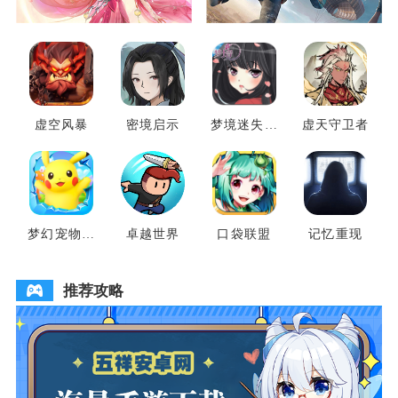
虚空风暴
密境启示
梦境迷失之
虚天守卫者
地
梦幻宠物联
卓越世界
口袋联盟
记忆重现
盟
推荐攻略