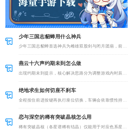
少年三国志貂蝉用什么神兵
少年三国志貂蝉首选神兵为雌雄双股剑与闭月团扇，前者
兼顾生存与
燕云十六声约期未到怎么做
出现约期未到提示，核心解决思路分为调整游戏内时辰、
补全邀约前
绝地求生如何切座不刹车
全程按住前进按键再执行座位切换，车辆会依靠惯性持续
滑行不会自
恋与深空的稀有突破晶核怎么用
稀有突破晶核（各星谱稀有结晶）仅能用于对应色系星谱
思念的中高