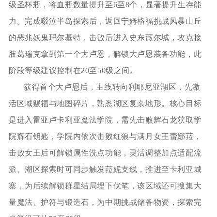
级圣杯瓶，将血瓶数量提升至6至8个，显著提升生存能
力。完成啜泣半岛探索后，返回宁姆格福挑战风暴山丘
的恶兆妖鬼玛尔基特，击败后进入史东薇尔城，攻克接
肢葛瑞克拿到第一个大卢恩，解锁大卢恩装备功能，此
阶段等级建议控制在20至50级之间。
获得首个大卢恩后，主线转向利耶尼亚湖区，先激
活区域赐福与地图碎片，熟悉湖区复杂地形。核心目标
是进入雷亚卢卡利亚魔法学院，需先击败辉石龙获取学
院辉石钥匙，学院内依次击败红狼与满月女王蕾娜菈，
击败女王后可解锁属性洗点功能，灵活调整加点适配流
派。湖区探索时可同步触发菈妮支线，推进至卡利亚城
寨，为后续解锁群星结局埋下伏笔，该区域还可搜集大
量魔法、护符与锻造石，为中期挑战储备物资，探索完