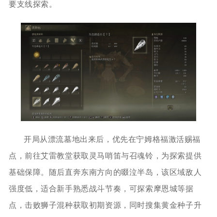
要支线探索。
开局从漂流墓地出来后，优先在宁姆格福激活赐福
点，前往艾雷教堂获取灵马哨笛与召魂铃，为探索提供
基础保障。随后直奔东南方向的啜泣半岛，该区域敌人
强度低，适合新手熟悉战斗节奏，可探索摩恩城等据
点，击败狮子混种获取初期资源，同时搜集黄金种子升