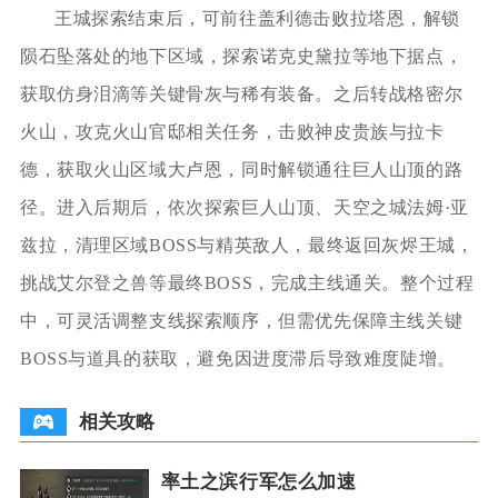
王城探索结束后，可前往盖利德击败拉塔恩，解锁
陨石坠落处的地下区域，探索诺克史黛拉等地下据点，
获取仿身泪滴等关键骨灰与稀有装备。之后转战格密尔
火山，攻克火山官邸相关任务，击败神皮贵族与拉卡
德，获取火山区域大卢恩，同时解锁通往巨人山顶的路
径。进入后期后，依次探索巨人山顶、天空之城法姆·亚
兹拉，清理区域BOSS与精英敌人，最终返回灰烬王城，
挑战艾尔登之兽等最终BOSS，完成主线通关。整个过程
中，可灵活调整支线探索顺序，但需优先保障主线关键
BOSS与道具的获取，避免因进度滞后导致难度陡增。
相关攻略
率土之滨行军怎么加速