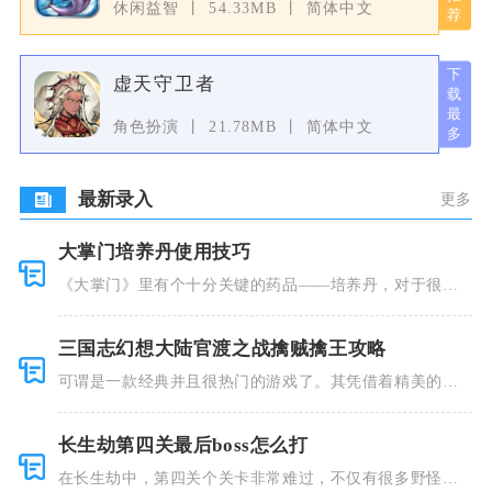
休闲益智
54.33MB
简体中文
虚天守卫者
角色扮演
21.78MB
简体中文
最新录入
更多
大掌门培养丹使用技巧
《大掌门》里有个十分关键的药品——培养丹，对于很多
人来说这个
三国志幻想大陆官渡之战擒贼擒王攻略
可谓是一款经典并且很热门的游戏了。其凭借着精美的画
风和多种多
长生劫第四关最后boss怎么打
在长生劫中，第四关个关卡非常难过，不仅有很多野怪，