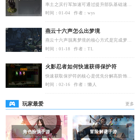
率土之滨行军加速可通过提升部队基础速
度、配置加速内政与战法、利用世族与国家
时间：01-04
作者：wys
机制、合理建造前
燕云十六声怎么出梦境
燕云十六声脱离梦境的核心方式是完成梦境
内主线剧情关键任务、破解幻境机关并击败
时间：01-18
作者：TL
对应梦境首领，
火影忍者如何快速获得保护符
快速获取保护符的核心是优先分解高阶饰
品、常驻参与活动、稳定组织与商城兑换，
时间：02-16
作者：懒人
三条路径并行可高
玩家最爱
更多
角色扮演手游
冒险解谜手游