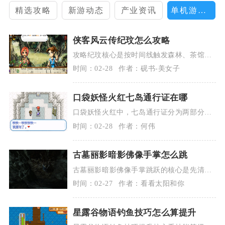
精选攻略
新游动态
产业资讯
单机游戏攻略
侠客风云传纪玟怎么攻略
攻略纪玟核心是按时间线触发森林、茶馆、
湖畔关键事件，优先提升打猎与内功，全程
时间：02-28
作者：砚书-美女子
选对...
口袋妖怪火红七岛通行证在哪
口袋妖怪火红中，七岛通行证分为两部分，
前三岛的三岛通行证由正辉在红莲岛击败夏
时间：02-28
作者：何伟
伯后...
古墓丽影暗影佛像手掌怎么跳
古墓丽影暗影佛像手掌跳跃的核心是先清机
关、抓攀爬点、等旋转手掌到低位水平角度
时间：02-27
作者：看看太阳和你
时精...
星露谷物语钓鱼技巧怎么算提升