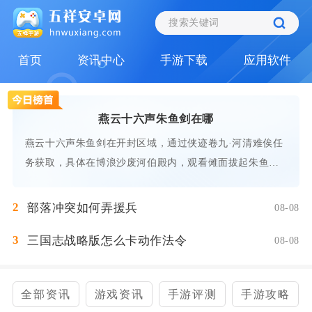
首页
资讯中心
手游下载
应用软件
燕云十六声朱鱼剑在哪
燕云十六声朱鱼剑在开封区域，通过侠迹卷九·河清难俟任
务获取，具体在博浪沙废河伯殿内，观看傩面拔起朱鱼剑
后
2
部落冲突如何弄援兵
08-08
3
三国志战略版怎么卡动作法令
08-08
全部资讯
游戏资讯
手游评测
手游攻略