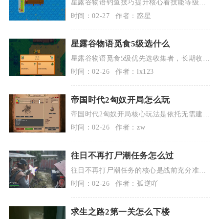
星露谷物语钓鱼技巧提升核心看技能等级成
长、装备适配、操作熟练度与场景道具利用
时间：02-27
作者：惑星
四大...
星露谷物语觅食5级选什么
星露谷物语觅食5级优先选收集者，长期收益
远超护林人，适配多数玩法；仅极端缺木材
时间：02-26
作者：lx123
的...
帝国时代2匈奴开局怎么玩
帝国时代2匈奴开局核心玩法是依托无需建造
房屋的文明特性，以黑暗时代极速经济运营
时间：02-26
作者：zw
为...
往日不再打尸潮任务怎么过
往日不再打尸潮任务的核心是战前充分准
备、利用地形卡位、优先环境爆炸物清场，
时间：02-26
作者：孤逆吖
搭配高...
求生之路2第一关怎么下楼