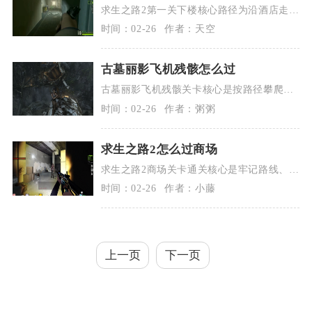
求生之路2第一关下楼核心路径为沿酒店走廊
推进，破窗绕开火海后走应急楼梯，最终搭
时间：02-26
作者：天空
乘...
古墓丽影飞机残骸怎么过
古墓丽影飞机残骸关卡核心是按路径攀爬、
抓稳交互、限时跳跃，依次通过机鼻、机
时间：02-26
作者：粥粥
身、机...
求生之路2怎么过商场
求生之路2商场关卡通关核心是牢记路线、控
资源、稳配合，按一楼→二楼→警报区→三
时间：02-26
作者：小藤
楼...
上一页
下一页