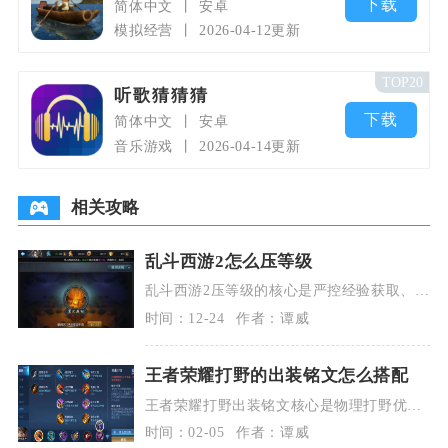
下载
简体中文
安卓
模拟经营
2026-04-12更新
TOP20
听歌猜猜猜
下载
简体中文
安卓
音乐游戏
2026-04-14更新
相关攻略
乱斗西游2怎么压等级
乱斗西游2压等级的核心是严控经验获取、集
中资源养战力，在低等级段形成战力碾压，
时间：12-24
作者：谭威
从而在竞技场
王者荣耀打野的出装铭文怎么搭配
王者荣耀打野出装铭文核心是物理打野优先
百穿或暴击流铭文，出装以红刀、暗影战斧
时间：02-05
作者：谭威
为核心，法核打