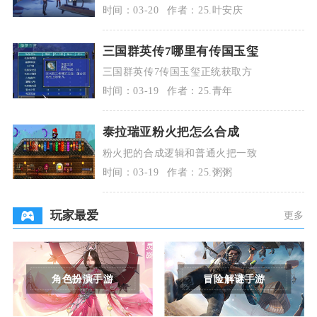
时间：03-20
作者：25.叶安庆
三国群英传7哪里有传国玉玺
三国群英传7传国玉玺正统获取方
时间：03-19
作者：25.青年
泰拉瑞亚粉火把怎么合成
粉火把的合成逻辑和普通火把一致
时间：03-19
作者：25.粥粥
玩家最爱
更多
角色扮演手游
冒险解谜手游