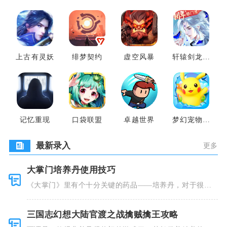
上古有灵妖
绯梦契约
虚空风暴
轩辕剑龙舞
云山
记忆重现
口袋联盟
卓越世界
梦幻宠物联
盟
最新录入
更多
大掌门培养丹使用技巧
《大掌门》里有个十分关键的药品——培养丹，对于很多
人来说这个
三国志幻想大陆官渡之战擒贼擒王攻略