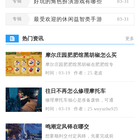
专辑
好玩的角色扮演游戏有哪些
03-31
专辑
最受欢迎的休闲益智类手游
03-31
热门资讯
更多
摩尔庄园肥肥馆黑胡椒怎么买
摩尔庄园肥肥馆黑胡椒在肥肥馆专
时间：03-19
作者：25.老皮
往日不再怎么修理摩托车
修理摩托车核心是准备废铁，可通
时间：03-19
作者：25.wuyuzhu925
鸣潮定风铎在哪交
想要顺利交付定风铎，先要完成前